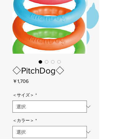
◇PitchDog◇
価
￥1,706
格
＜サイズ＞
*
＜カラー＞
*