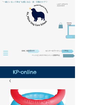
“一緒にいるって幸せ”を感じる心・体・行動のケア♡
​LAST UPDATE
2024/09/11
Hearty
Dogs
各種ご相談受付中
セミナー＆ワークショップ申込
ペットビジネスマネジメント講座申込
KP-online