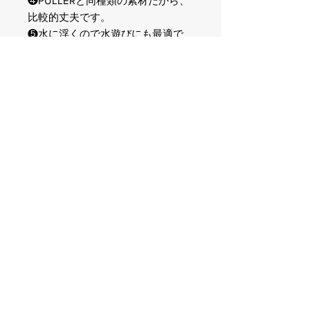
❹PULLERと同種類の素材だから、
比較的丈夫です。
❺水に浮くので水遊びにも最適で
す。
PULLERと同様に、ドッグオーナ
ー様とパートナードッグの健康寿命
の延伸を、この『PitchDog』で楽し
く遊びながらサポートしたいと考え
てます。
＜素材＞
多成分高分子ポリマー
＜原産国＞
ウクライナ
＜サイズとカラー＞