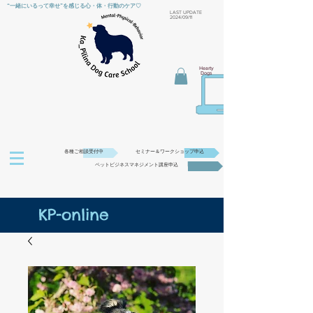
“一緒にいるって幸せ”を感じる心・体・行動のケア♡
​LAST UPDATE
2024/09/11
Hearty
Dogs
各種ご相談受付中
セミナー＆ワークショップ申込
ペットビジネスマネジメント講座申込
KP-online