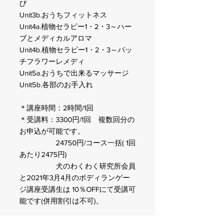
び
Unit3b.おうちフィットネス
Unit4a.植物セラピー
1
・
2
・
3～ハー
ブとメディカルアロマ
Unit4b.植物セラピー
1
・
2
・
3～バッ
チフラワーレメディ
Unit5a.おうちで出来るマッサージ
Unit5b.各部のお手入れ
＊講座時間：2
時間
/1
回
＊受講料：33
00
円
/1
回 複数回分の
お申込が可能です。
2475
0
円
/
コース一括( 1回
あたり2475円)
犬のわくわく研究所会員
と2021年3月4月のボディランゲー
ジ講座受講生は 10％OFFにて受講可
能です(併用割引は不可)。