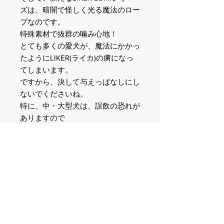
ズは、暗闇で怪しく光る魔法のロー
プなのです。
特殊素材で抜群の噛み心地！
とても多くの愛犬が、魔法にかかっ
たようにLIKER(ライカ)の虜になっ
てしまいます。
ですから、決して与えっぱなしにし
ないでくださいね。
特に、中・大型犬は、誤飲の恐れが
ありますので
『LIKER5 全シリーズ』
『LIKER(7)』では、絶対に遊ばない
で下さい。
＜素材＞
多成分高分子ポリマー
＜原産国＞