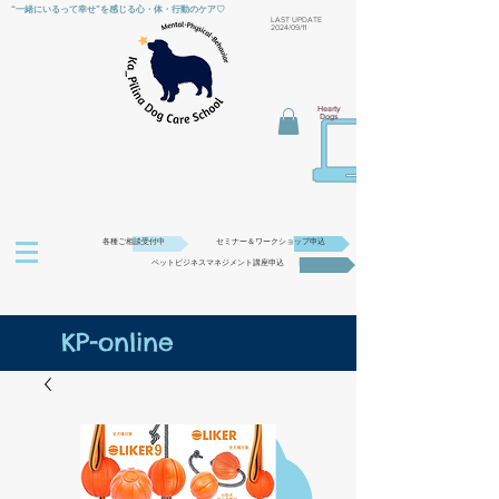
“一緒にいるって幸せ”を感じる心・体・行動のケア♡
​LAST UPDATE
2024/09/11
Hearty
Dogs
各種ご相談受付中
セミナー＆ワークショップ申込
ペットビジネスマネジメント講座申込
KP-online