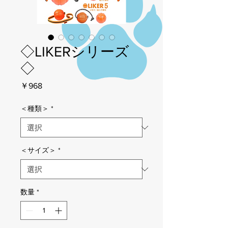
◇LIKERシリーズ
◇
価
￥968
格
＜種類＞
*
＜サイズ＞
*
数量
*