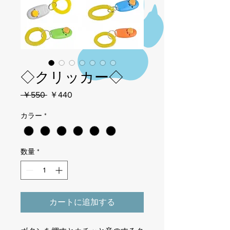
◇クリッカー◇
通
セ
 ￥550 
￥440
常
ー
カラー
*
価
ル
格
価
格
数量
*
カートに追加する