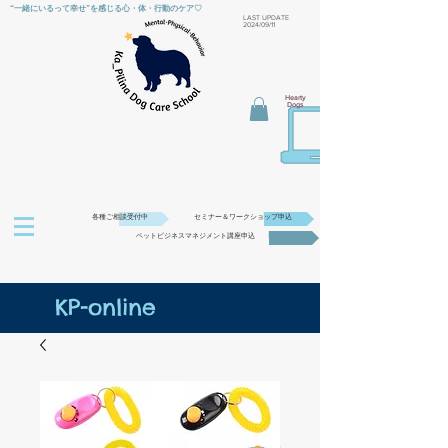
“一緒にいるって幸せ”を感じる心・体・行動のケア♡
​LAST UPDATE
2024/09/11
Hearty
Dogs
各種ご相談受付中
セミナー＆ワークショップ申込
ペットビジネスマネジメント講座申込
KP-online