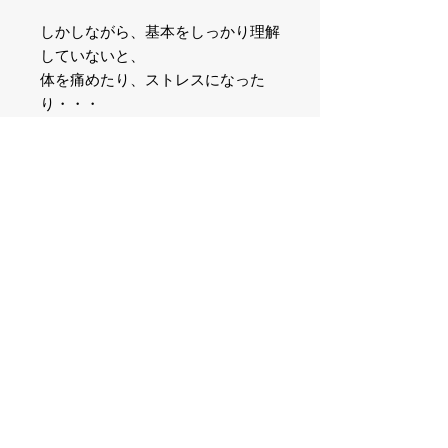
しかしながら、基本をしっかり理解
していないと、
体を痛めたり、ストレスになった
り・・・
この講座ではそのようなことのない
ように、
また身近なものでバランスボールの
代わりに
なるものなどもあわせて基本をしっ
かりお伝えします。
＜講習詳細＞
講習はオンラインで行います。
＜参加について＞
＜日程＞
調整中
あくまでもご自身の愛犬のための講座