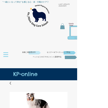
“一緒にいるって幸せ”を感じる心・体・行動のケア♡
​LAST UPDATE
2024/09/11
Hearty
Dogs
各種ご相談受付中
セミナー＆ワークショップ申込
ペットビジネスマネジメント講座申込
KP-online