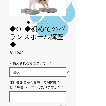
◆OL◆初めてのバ
ランスボール講座
◆
価
￥11,000
格
＜購入される方について＞
*
運動機能(首から腰部、各関節部位な
ど)に疾患/トラブルはありますか？
*