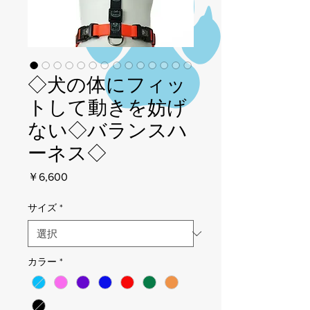
◇犬の体にフィッ
トして動きを妨げ
ない◇バランスハ
ーネス◇
価
￥6,600
格
サイズ
*
カラー
*