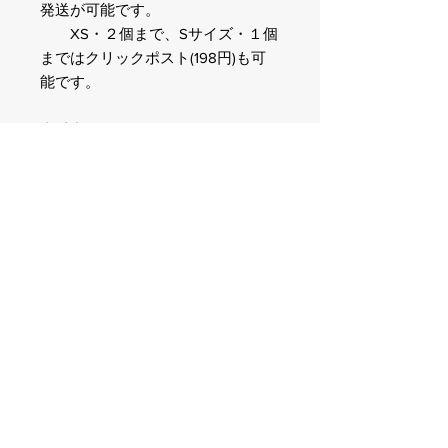
発送が可能です。
XS・２個まで、Sサイズ・１個
まではクリックポスト(198円)も可
能です。
当愛犬・アラナ(オーストラリアン
シェパード)は胸囲64ｃｍでMサイ
ズ使用です。
通常引っ張りはないですが、過去に
引きのあったときからの使用でも耐
久性はありました。
※かなり引きが強い、ハーネスを噛
むなどという子には
事故を未然に防ぐためにも必要なト
レーニングをしてからお使いくださ
い。
※当ショップは正規販売店であり、