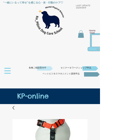
“一緒にいるって幸せ”を感じる心・体・行動のケア♡
​LAST UPDATE
2024/09/11
Hearty
Dogs
各種ご相談受付中
セミナー＆ワークショップ申込
ペットビジネスマネジメント講座申込
KP-online