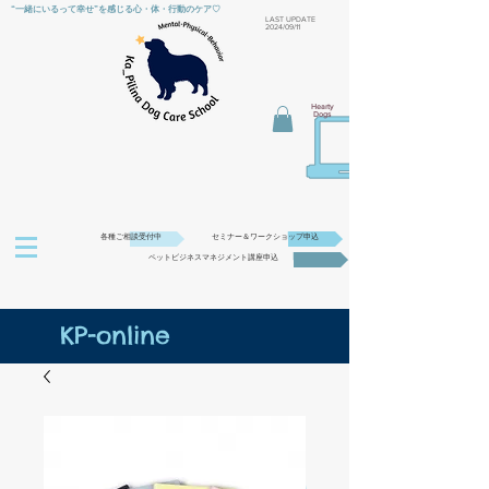
“一緒にいるって幸せ”を感じる心・体・行動のケア♡
​LAST UPDATE
2024/09/11
Hearty
Dogs
各種ご相談受付中
セミナー＆ワークショップ申込
ペットビジネスマネジメント講座申込
KP-online