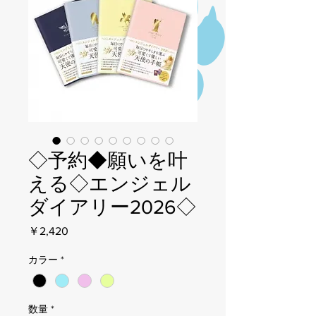
◇予約◆願いを叶
える◇エンジェル
ダイアリー2026◇
価
￥2,420
格
カラー
*
数量
*