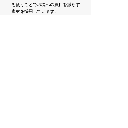
を使うことで環境への負担を減らす
素材を採用しています。
汚れにくくお手入れのしやすい丈夫
なカバーは日常使いにぴったりで
す。
マットで高級感があるため、プライ
ベートはもちろん、ビジネスシーン
でも気兼ねなくお使いいただけま
す。
パタンと開いて書き込みやすさUP
手で押さえなくても開いたままの状
態を保つことができるコデックス製
本を新たに採用。
片手でも使いやすく、これまで以上
に書き込みしやすくなっています。
便利なスピン（しおり）も2本つい
ているので、沢山メモをとる方にも
使いやすい手帳です。