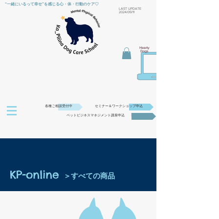
“一緒にいるって幸せ”を感じる心・体・行動のケア♡
​LAST UPDATE
2024/09/11
Hearty
Dogs
各種ご相談受付中
セミナー＆ワークショップ申込
ペットビジネスマネジメント講座申込
KP-online
＞すべての商品