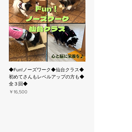
◆Fun!ノーズワーク◆仙台クラス◆
初めてさんもレベルアップの方も◆
全３回◆
価格
￥16,500