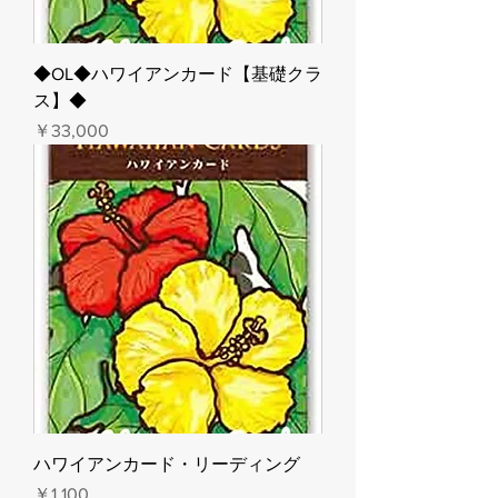
◆OL◆ハワイアンカード【基礎クラ
ス】◆
価格
￥33,000
ハワイアンカード・リーディング
価格
￥1,100