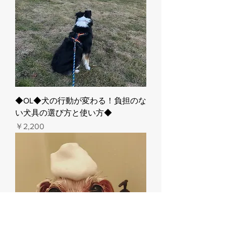
◆OL◆犬の行動が変わる！負担のな
い犬具の選び方と使い方◆
価格
￥2,200