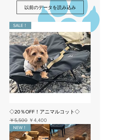
以前のデータを読み込み
SALE！
◇20％OFF！アニマルコット◇
通常価格
セール価格
￥5,500
￥4,400
NEW！