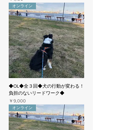
オンライン
◆OL◆全３回◆犬の行動が変わる！
負担のないリードワーク◆
価格
￥9,000
オンライン