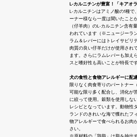
L-カルニチンが豊富！「キアオラ
L-カルニチンはアミノ酸の1種
ーナー様なら一度は聞いたこと
（仔羊肉）のL-カルニチン含有
われています（※ニュージーラン
ラム＆レバーにはトレイサビリ
肉質の良い仔羊だけが使用され
ます。さらにラムレバーも加え
スと嗜好性も高いことが特長で
犬の食性と食物アレルギーに配
限りなく肉食寄りのパートナー（
可能な限り多く配合し、消化が
に絞って使用。穀類を使用しな
レシピとなっています。動物性
ランドのきれいな海で獲れたフ
物アレルギーで食べられるお肉
さい。
※原材料の「鶏脂」は脂を抽出