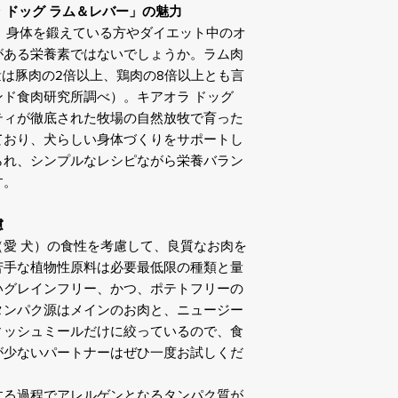
 ドッグ ラム＆レバー」の魅力
体重：標準：運動量
で、身体を鍛えている方やダイエット中のオ
1kg：23g：32g：43g
がある栄養素ではないでしょうか。ラム肉
2kg：39g：54g：72
量は豚肉の2倍以上、鶏肉の8倍以上とも言
3kg：53g：73g：98
4kg：66g：91g：122
ド食肉研究所調べ）。キアオラ ドッグ
5kg：78g：107g：14
ティが徹底された牧場の自然放牧で育った
7kg：100g：138g：1
ており、犬らしい身体づくりをサポートし
10kg：131g：180g：2
られ、シンプルなレシピながら栄養バラン
15kg：178g：244g：
す。
20kg：220g：303g
25kg：260g：359g：
慮
30kg：298g：411g：
40kg：370g：510g：
愛 犬）の食性を考慮して、良質なお肉を
50kg：438g：603g
苦手な植物性原料は必要最低限の種類と量
60kg：502g：691g：
いグレインフリー、かつ、ポテトフリーの
70kg：563g：776g：
タンパク源はメインのお肉と、ニュージー
■子犬
ィッシュミールだけに絞っているので、食
体重：生後6～12週
が少ないパートナーはぜひ一度お試しくだ
後8～12ヶ月の順に
1kg：64g：56g：47
2kg：107g：95g：7
する過程でアレルゲンとなるタンパク質が