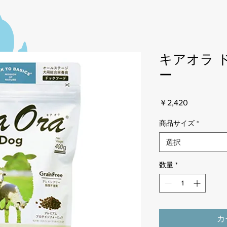
キアオラ 
ー
価
￥2,420
格
商品サイズ
*
選択
数量
*
カ