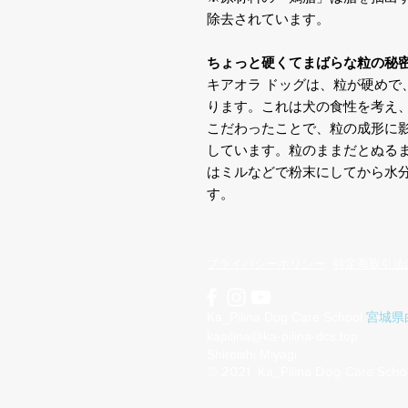
除去されています。
ちょっと硬くてまばらな粒の秘
キアオラ ドッグは、粒が硬めで
ります。これは犬の食性を考え
こだわったことで、粒の成形に
しています。粒のままだとぬる
はミルなどで粉末にしてから水
す。
​プライバシーポリシー
特定商取引法
Ka_Pilina Dog Care School
​
宮城県
kapilina@ka-pilina-dcs.top
Shiroishi Miyagi
© 2021 Ka_Pilina Dog Care Scho