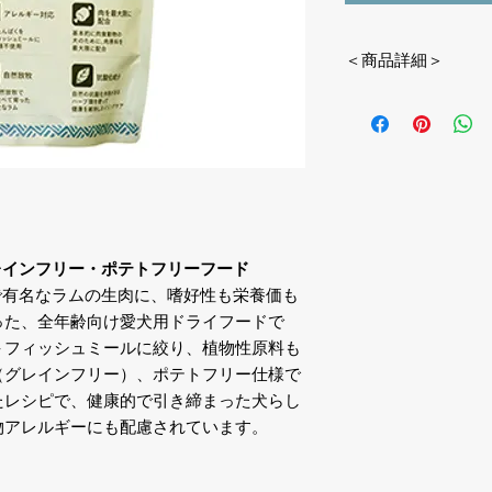
＜商品詳細＞
＊素材：ラム生肉、
ムレバー、タピオカ
フレーバー、ミネラ
ウム、硫酸亜鉛、硫
レン酸ナトリウム、
ム）、ビネガー、酸
トコフェロール、ロ
出物、スペアミント
レインフリー・ポテトフリーフード
ン、ビタミンEサプ
で有名なラムの生肉に、嗜好性も栄養価も
B3）、パントテン酸
った、全年齢向け愛犬用ドライフードで
フラビンサプリメン
＋フィッシュミールに絞り、植物性原料も
B1）、ビタミンB1
（グレインフリー）、ポテトフリー仕様で
ト、塩酸ピリドキシ
たレシピで、健康的で引き締まった犬らし
B9）、ビタミンD3
物アレルギーにも配慮されています。
＊原産国： ニュー
＊給与量： 1日あた
■成犬