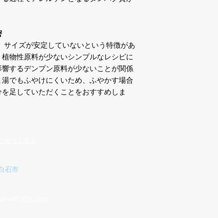
3kg：146g：129g：1
4kg：181g：160g：1
5kg：―：189g：157g
密
7kg：―：243g：202
、サイズが安定していないという特徴があ
10kg：―：318g：264
、植物性原料が少ないシンプルなレシピに
15kg：―：―：357g：
影響するデンプン原料が少ないことが関係
20kg：―：―：―：35
※給与量はあくまで
ま湯でもふやけにくいため、ふやかす場合
※常に清潔で新鮮な
分を足していただくことをおすすめしま
※妊娠・授乳期の母
2～3回に分けて与え
＊成分値 ： タンパク
上、粗繊維：4.0%以下
以下
に基づく表示
＊カロリー 約365kca
＊備考
白石市
◆【全年齢】に対応
◆AAFCOドッグフ
た栄養基準を満たし
ol with
Wix.com
◆直射日光の当たら
保管してください。